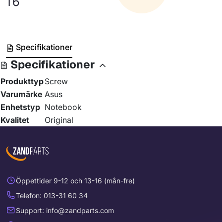
T6
Specifikationer
Specifikationer
Produkttyp
Screw
Varumärke
Asus
Enhetstyp
Notebook
Kvalitet
Original
Öppettider 9-12 och 13-16 (mån-fre)
Telefon: 013-31 60 34
Support: info@zandparts.com