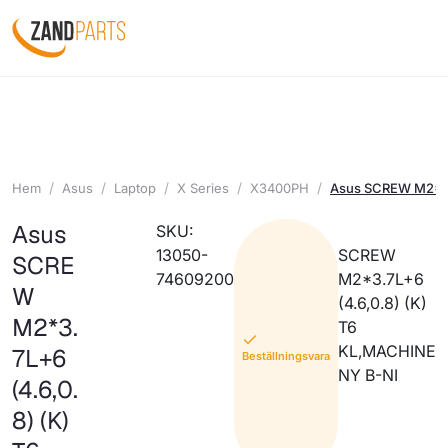
Hem
Asus
Laptop
X Series
X3400PH
Asus SCREW M2*3.7
Asus
SKU:
13050-
SCREW
SCRE
74609200
M2*3.7L+6
W
(4.6,0.8) (K)
M2*3.
T6
KL,MACHINE
7L+6
Beställningsvara
NY B-NI
(4.6,0.
8) (K)