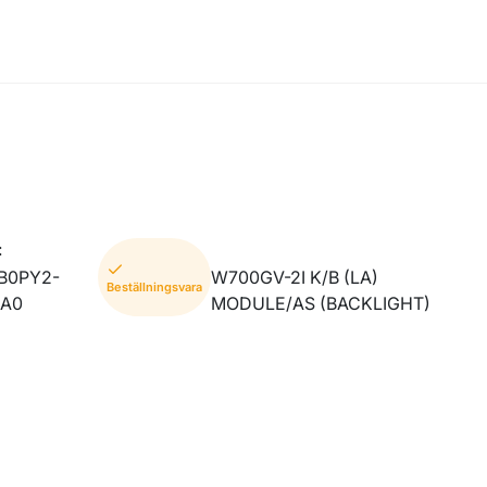
:
B0PY2-
W700GV-2I K/B (LA)
Beställningsvara
LA0
MODULE/AS (BACKLIGHT)