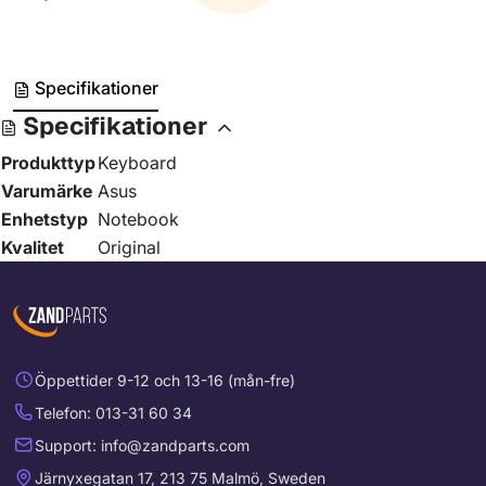
Specifikationer
Specifikationer
Produkttyp
Keyboard
Varumärke
Asus
Enhetstyp
Notebook
Kvalitet
Original
Öppettider 9-12 och 13-16 (mån-fre)
Telefon: 013-31 60 34
Support: info@zandparts.com
Järnyxegatan 17, 213 75 Malmö, Sweden