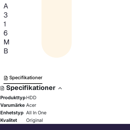
A
3
1
6
M
B
Specifikationer
Specifikationer
Produkttyp
HDD
Varumärke
Acer
Enhetstyp
All In One
Kvalitet
Original