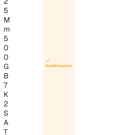
2
5
M
m
5
0
0
G
Beställningsvara
B
7
K
2
S
A
T