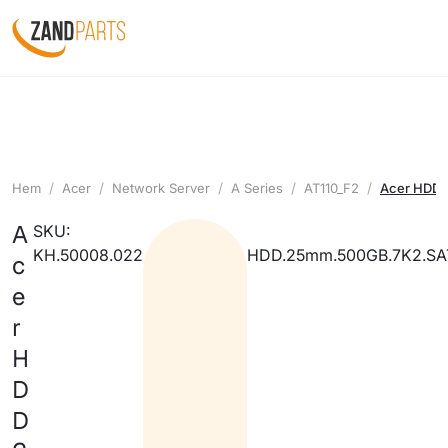
Hem
Acer
Network Server
A Series
AT110_F2
Acer HDD
A
SKU:
KH.50008.022
HDD.25mm.500GB.7K2.SA
c
e
r
H
D
D