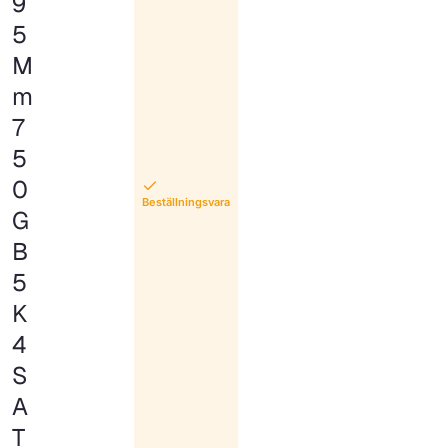
9
5
M
m
7
5
0
Beställningsvara
G
B
5
K
4
S
A
T