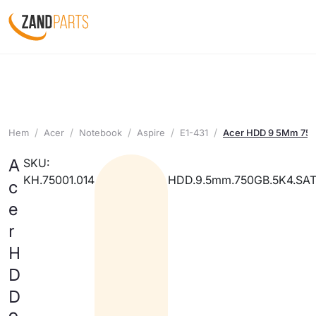
Hem
Acer
Notebook
Aspire
E1-431
Acer HDD 9 5Mm 750
A
SKU:
KH.75001.014
HDD.9.5mm.750GB.5K4.SAT
c
e
r
H
D
D