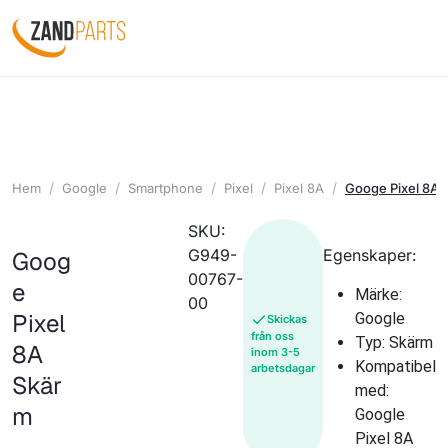
Hem
Google
Smartphone
Pixel
Pixel 8A
Googe Pixel 8A 
SKU:
G949-
Egenskaper:
Goog
00767-
e
Märke:
00
Pixel
Google
Skickas
från oss
Typ: Skärm
8A
inom 3-5
Kompatibel
arbetsdagar
Skär
med:
m
Google
Pixel 8A