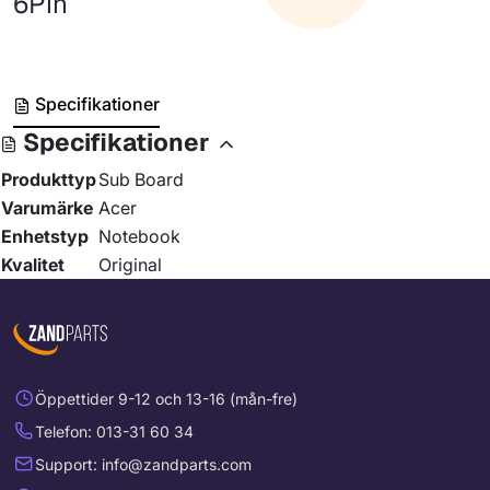
6Pin
Specifikationer
Specifikationer
Produkttyp
Sub Board
Varumärke
Acer
Enhetstyp
Notebook
Kvalitet
Original
Öppettider 9-12 och 13-16 (mån-fre)
Telefon: 013-31 60 34
Support: info@zandparts.com