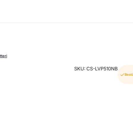
teri
SKU: CS-LVP510NB
Bestä