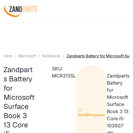
Hem
Microsoft
Notebook
Zandparts Battery for Microsoft Sur
Zandpart
SKU:
MCR313SL
Zandparts
s Battery
Battery
for
for
Microsoft
Microsoft
Surface
Surface
Book 3 13
Book 3
Beställningsvara
Core i5-
13 Core
1035G7
etc.