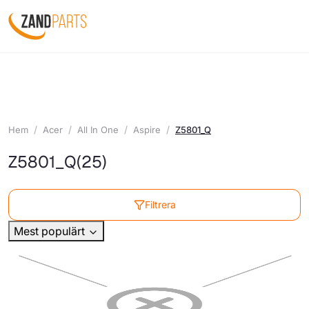
Hem
Acer
All In One
Aspire
Z5801_Q
Z5801_Q
(25)
Filtrera
Mest populärt