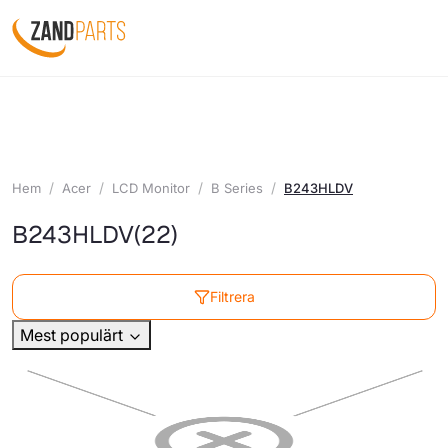
Hem
Acer
LCD Monitor
B Series
B243HLDV
B243HLDV
(22)
Filtrera
Mest populärt