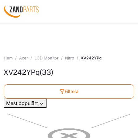
Hem
Acer
LCD Monitor
Nitro
XV242YPq
XV242YPq
(33)
Filtrera
Mest populärt