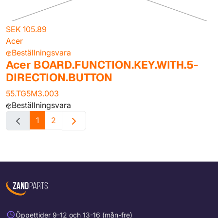
SEK 105.89
Acer
Beställningsvara
Acer BOARD.FUNCTION.KEY.WITH.5-
DIRECTION.BUTTON
55.TG5M3.003
Beställningsvara
1
2
Öppettider 9-12 och 13-16 (mån-fre)