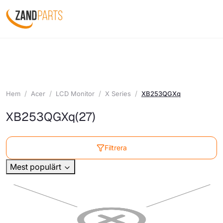
Hem
Acer
LCD Monitor
X Series
XB253QGXq
XB253QGXq
(27)
Filtrera
Mest populärt