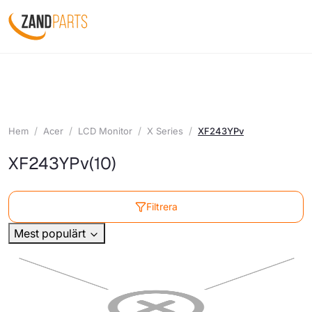
Hem
Acer
LCD Monitor
X Series
XF243YPv
XF243YPv
(10)
Filtrera
Mest populärt