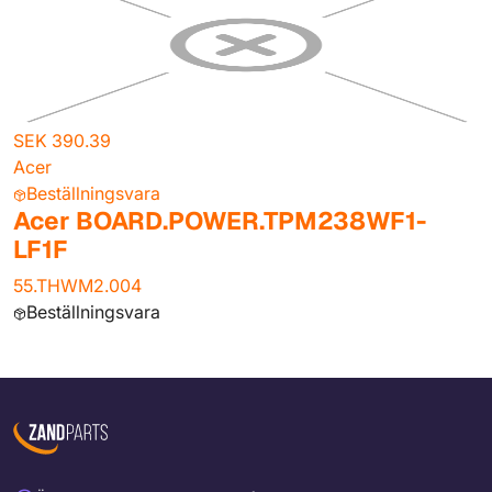
SEK 390.39
Acer
Beställningsvara
Acer BOARD.POWER.TPM238WF1-
LF1F
55.THWM2.004
Beställningsvara