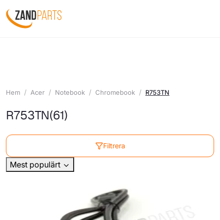
Hem
Acer
Notebook
Chromebook
R753TN
R753TN
(61)
Filtrera
Mest populärt