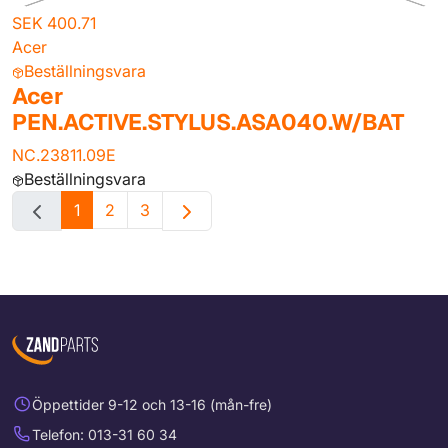
SEK 400.71
Acer
Beställningsvara
Acer
PEN.ACTIVE.STYLUS.ASA040.W/BAT
NC.23811.09E
Beställningsvara
1
2
3
Öppettider 9-12 och 13-16 (mån-fre)
Telefon: 013-31 60 34