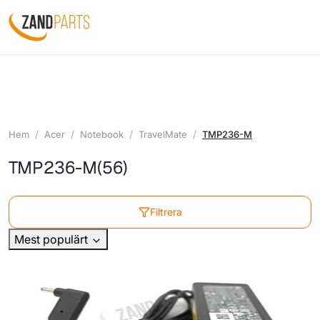
Hem
Acer
Notebook
TravelMate
TMP236-M
TMP236-M
(56)
Filtrera
Mest populärt