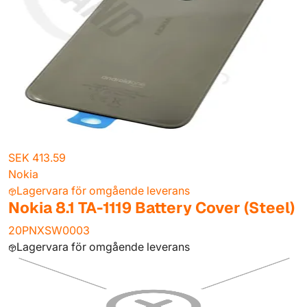
SEK 413.59
Nokia
Lagervara för omgående leverans
Nokia 8.1 TA-1119 Battery Cover (Steel)
20PNXSW0003
Lagervara för omgående leverans