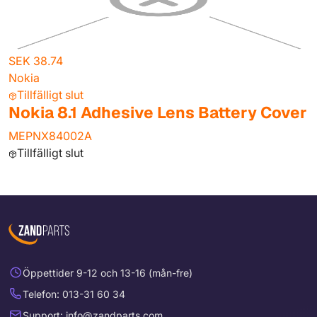
SEK 38.74
Nokia
Tillfälligt slut
Nokia 8.1 Adhesive Lens Battery Cover
MEPNX84002A
Tillfälligt slut
Öppettider 9-12 och 13-16 (mån-fre)
Telefon: 013-31 60 34
Support: info@zandparts.com