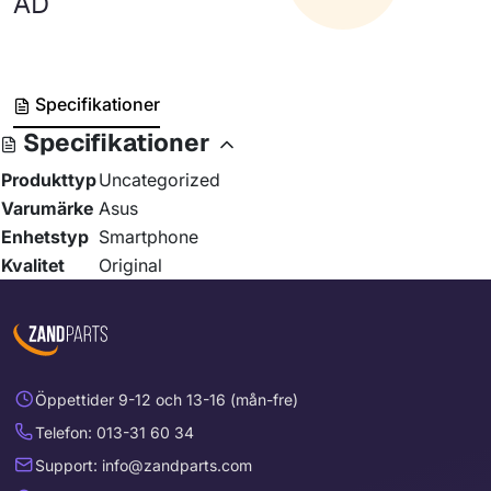
AD
Specifikationer
Specifikationer
Produkttyp
Uncategorized
Varumärke
Asus
Enhetstyp
Smartphone
Kvalitet
Original
Öppettider 9-12 och 13-16 (mån-fre)
Telefon: 013-31 60 34
Support: info@zandparts.com