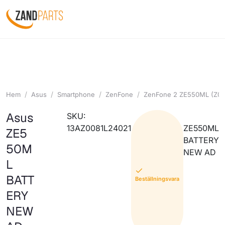
Hem
Asus
Smartphone
ZenFone
ZenFone 2 ZE550ML (Z0
Asus
SKU:
13AZ0081L24021
ZE550ML
ZE5
BATTERY
50M
NEW AD
L
BATT
Beställningsvara
ERY
NEW