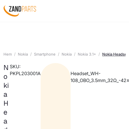
Hem
Nokia
Smartphone
Nokia
Nokia 3.1+
Nokia Headse
N
SKU:
PKPL203001A
Headset_WH-
o
108_OBO_3.5mm_32Ω_-42
ki
a
H
e
a